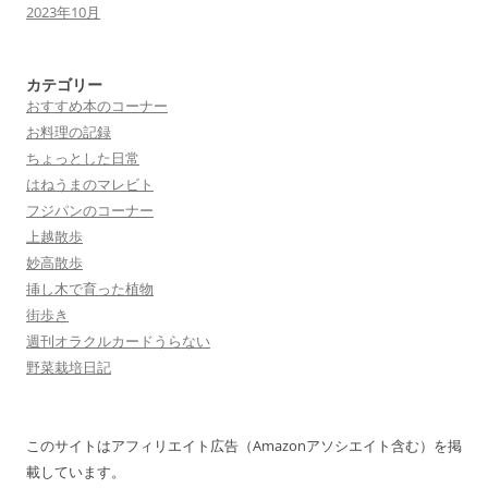
2023年10月
カテゴリー
おすすめ本のコーナー
お料理の記録
ちょっとした日常
はねうまのマレビト
フジパンのコーナー
上越散歩
妙高散歩
挿し木で育った植物
街歩き
週刊オラクルカードうらない
野菜栽培日記
このサイトはアフィリエイト広告（Amazonアソシエイト含む）を掲
載しています。