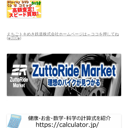
えちごトキめき鉄道株式会社ホームページは←ココを押してね
(๑･̑◡･̑๑)