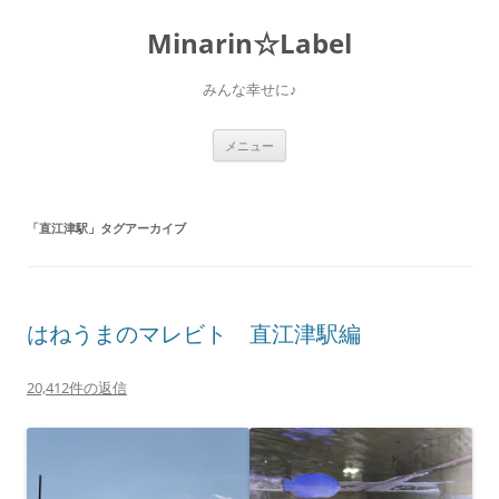
Minarin☆Label
みんな幸せに♪
コ
メニュー
ン
テ
ン
ツ
へ
「
直江津駅
」タグアーカイブ
ス
キ
ッ
プ
はねうまのマレビト 直江津駅編
20,412件の返信