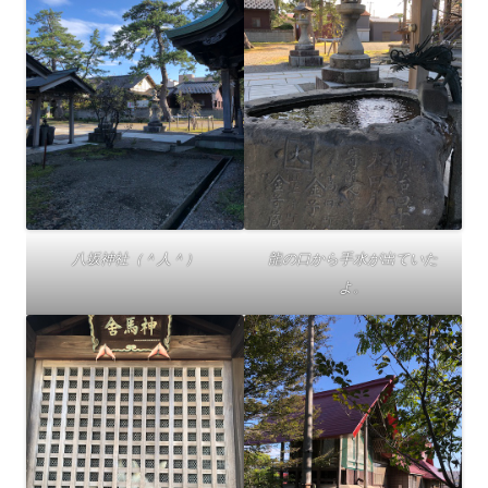
八坂神社（＾人＾）
龍の口から手水が出ていた
よ。