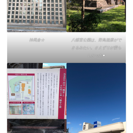
神馬舎☆
八幡宮公園は、野鳥観察がで
きるみたい。さえずりが愛ら
しかった♥