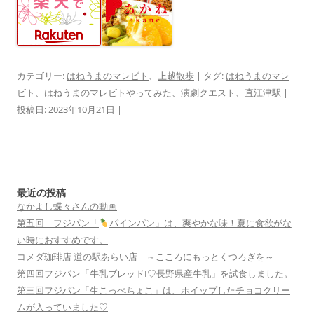
カテゴリー:
はねうまのマレビト
、
上越散歩
| タグ:
はねうまのマレ
ビト
、
はねうまのマレビトやってみた
、
演劇クエスト
、
直江津駅
|
投稿日:
2023年10月21日
|
最近の投稿
なかよし蝶々さんの動画
第五回 フジパン「
パインパン」は、爽やかな味！夏に食欲がな
い時におすすめです。
コメダ珈琲店 道の駅あらい店 ～こころにもっとくつろぎを～
第四回フジパン「牛乳ブレッドI♡長野県産牛乳」を試食しました。
第三回フジパン「生こっぺちょこ」は、ホイップしたチョコクリー
ムが入っていました♡