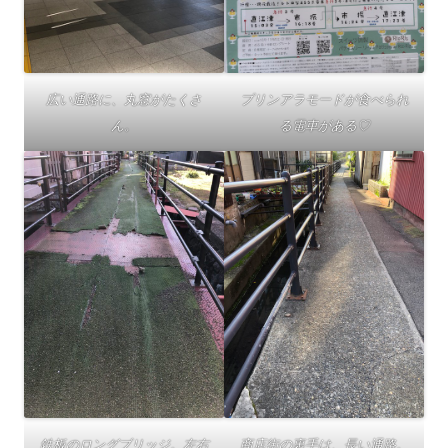
広い通路に、丸窓がたくさ
プリンアラモードが食べられ
ん。
る電車がある♡
商店街の裏手は、長い通路。
鉄板のロングブリッジ。左右