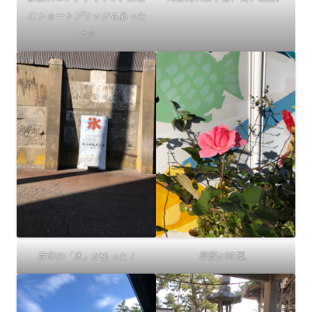
にショートブリッジもあった
よ☆
目印の「氷」があった！
薔薇が綺麗。